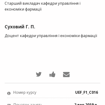
Старший викладач кафедри управління і
економіки фармації
Суховий Г. П.
Доцент кафедри управління і економіки фармації
П
Н
Н
о
а
а
д
п
д
Номер курсу
UEF_F1_C016
і
и
і
л
ш
ш
Початок занять
2 вер 2019 р.