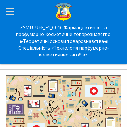
ZSMU:
UEF_F1_C016
Фармацевтичне та
парфумерно-косметичне товарознавство.
▶Теоретичні основи товарознавства◀
Спеціальність «Технологія парфумерно-
косметичних засобів».